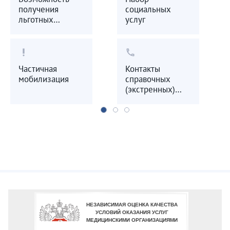
получения
социальных
льготных
услуг
лекарственных
препаратов
priority_high
call
Частичная
Контакты
мобилизация
справочных
(экстренных)
служб