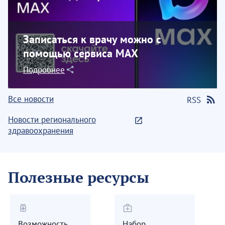
Записаться к врачу можно с
помощью сервиса МАХ
Подробнее
Все новости
RSS
Новости регионального
здравоохранения
Полезные ресурсы
medication
medical_services
Возможность
Набор