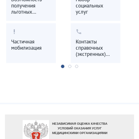
получения
социальных
льготных
услуг
лекарственных
препаратов
priority_high
call
Частичная
Контакты
мобилизация
справочных
(экстренных)
служб