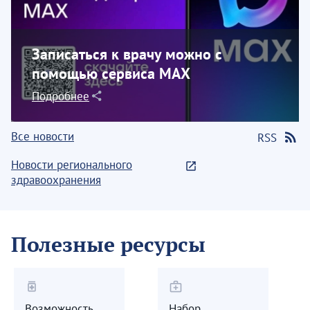
Записаться к врачу можно с
помощью сервиса МАХ
Подробнее
Все новости
RSS
Новости регионального
здравоохранения
Полезные ресурсы
medication
medical_services
Возможность
Набор