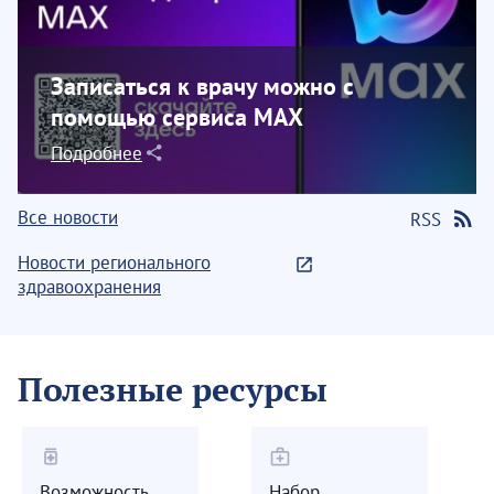
Записаться к врачу можно с
помощью сервиса МАХ
Подробнее
Все новости
RSS
Новости регионального
здравоохранения
Полезные ресурсы
medication
medical_services
Возможность
Набор