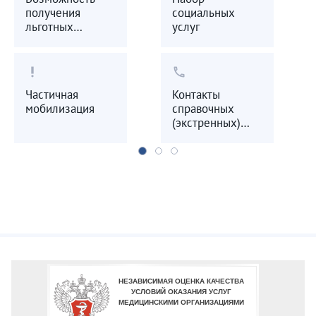
получения
социальных
льготных
услуг
лекарственных
препаратов
priority_high
call
Частичная
Контакты
мобилизация
справочных
(экстренных)
служб